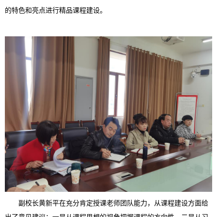
的特色和亮点
进行
精品课程
建设。
副校长
黄新平
在充分
肯定授课老师
团队能力，
从课程建设
方面给