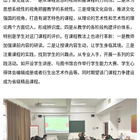
出了意见建议：一是
从课程思想的视角
把握
课程的方向性
。二是
从
习
思想系统性的视角
把握
教学的系统性
。三是
增强文化自信，推进文化
强国的视角，打造有
湖艺
特色的课程，
从
理论的艺术性和艺术性的理
论
两个方面切入，
形成辨识度
。四是
从教学
的
各
阶段
构建评价体系，
特别是
学生对这门课程的评价。
在课程教
法上
也进行革新：一是教师
加强课前内容的研读。二是让授课
内容生动，
让学生身临其境。三是
注重课程的实践，
找到学生
的
兴趣点
。
从专业入手，开展一系列的实
践活动
。如
开设学生讲座
、
与图书馆
合作举行
学生能力大赛
、
学生心
得体会编辑成册
或者
衍生出艺术作品
等。同时期望该门课程力争建设
成为
省级精品课程。