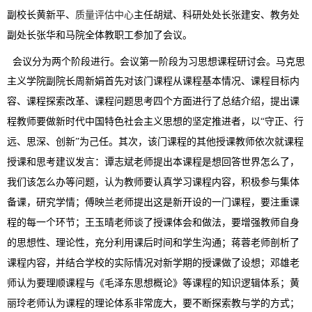
副校长黄新平、
质量评估中心
主任胡斌、科研处处长张建安、教务处
副处长张华
和
马院全体教职工
参加了
会议。
会议分为两个阶段进行。
会议第一阶段
为习思想课程研讨会。马克思
主义学院
副院长周新娟
首先对该门
课程
从
课程基本情况
、
课程目标
内
容、
课程探索改革
、课程问题思考四个方面进行了总结介绍，提出课
程教师要
做新时代中国特色社会主义思想的坚定推进者，
以
“守正、
行
远
、思深、
创新
”为己任。其次，该门
课程的
其他授课
教师依次
就课程
授课和思考建议
发言
：
谭志斌老师
提出本课程是想回答
世界怎么了
，
我们
该
怎么办
等问题，认为教师要
认真学习
课程内容，积极参与
集体
备课
，
研究
学情；傅映兰
老师
提出这是
新开设的一门课程，
要
注重课
程的每一个环节
；王玉晴
老师
谈了授课
体会和做法，
要
增强教师自身
的思想性
、
理论性，充分利用课
后
时间和学生沟通
；
蒋蓉老师
剖析了
课程内容
，并
结合学校的实际情况
对新学期的授课
做
了设想；
邓
雄老
师认为要理顺课程与《毛泽东思想概论》等课程的知识逻辑体系；
黄
丽玲
老师认为
课程
的
理论体系非常庞大，
要不断
探索教
与
学的方式
；