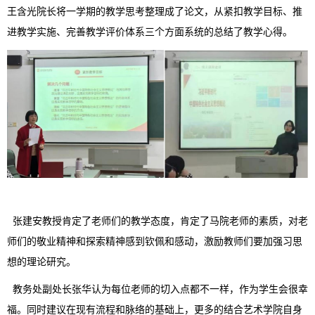
王含光院长
将一学期的
教学思考
整理成了论文，从
紧扣教学目标
、
推
进教学实施
、
完善教学评价体系
三个方面系统的总结了教学心得。
张建安教授肯定了老师
们
的教学态度，肯定了马
院
老师的素质，
对老
师们的敬业精神和探索精神感到
钦佩和感动
，激励教师们要加强习思
想的理论研究
。
教务处
副
处长张华
认为
每位老师的切入点都不一样
，作为学生会很幸
福。同时建议在现有
流程和脉络
的基础上，更多的
结合艺术学院自身