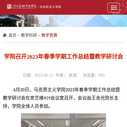
Toggle
navigati
首页
>
教学科研
>
教学竞赛
学院召开2023年春季学期工作总结暨教学研讨会
日期：2023-06-21 作者： 来源： 浏览量：
890
月
日，马克思主义学院
年春季学期工作总结暨
6
20
2023
教学研讨会在崇艺楼
会议室召开，会议由王含光院长主
419
持，学院全体人员参加。