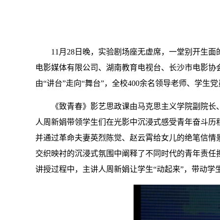
11
月28日晚，
实验剧场座无虚席，一堂别开生面
电影媒体有限公司、湖南教育电视台、长沙市电影协
由
“讲台”
走向
“舞台”
，全校
4
00
余名
领导老师、学生党
《
致青春
》
影艺
思政课由
马克思主义学院副院长
人周新娟
带领学生们在光影中
沉浸式感受
青年
奋斗历
并
通过革命夫妻英烈陈觉、赵云霄给女儿的绝笔信情
交织
映衬
的沉浸式氛围中阐释了
不同时代
的
青年责任
讲授过程中，主讲人周新娟让学生“动起来”，带动