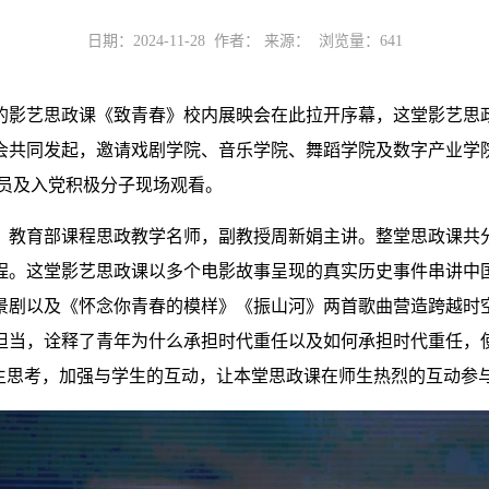
日期：2024-11-28 作者： 来源： 浏览量：
641
的
影艺
思政课
《致青春》校内展映会
在此拉开序幕，这堂
影艺
思
会共同发起
，邀请戏剧学院、音乐学院、舞蹈学院及数字产业学
员及入党积极分子
现场观
看
。
、教育部课程思政教学名师，副
教授
周新娟
主讲。
整堂思政课共
程
。这堂影艺思政课
以
多个
电影故事
呈现的真实历史事件
串讲
中
景剧以及
《怀念你青春的模样》
《
振山河
》
两首歌曲营造跨越时
担当，诠释了青年为什么承担时代重任以及如何承担时代重任
，
学生思考，加强与学生的互动，让本堂思政课在师生热烈的互动参