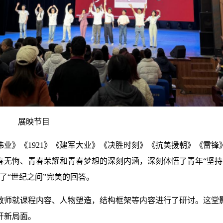
展映节目
业》《1921》《建军大业》《决胜时刻》《抗美援朝》《雷锋
春无悔
、
青春荣耀
和青春梦想的深刻内涵
，深刻体悟了青年“坚
了
“
世纪之问
”
完美的回答。
教师就课程内容、人物塑造，结构框架等内容进行了研讨。这
堂
开新局面。