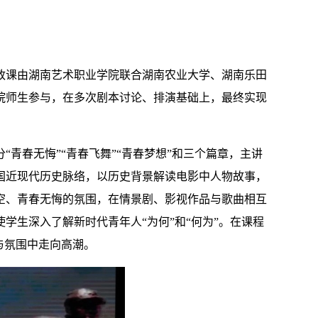
政课
由
湖南
艺术职业学院联合
湖南农业大学、湖南乐田
院师生参与，在多次剧本讨论、排演基础上
，最终实现
分
“青春无悔”“青春飞舞”“青春梦想”和三个
篇章，主讲
国近现代
历史脉络，以历史背景解读电影
中人物
故事，
空、青春无悔的氛围
，在
情景剧、影视作品与歌曲相互
使学生
深入了解
新时代青年人“为何”和“何为
”。在课程
与氛围中走向高潮。