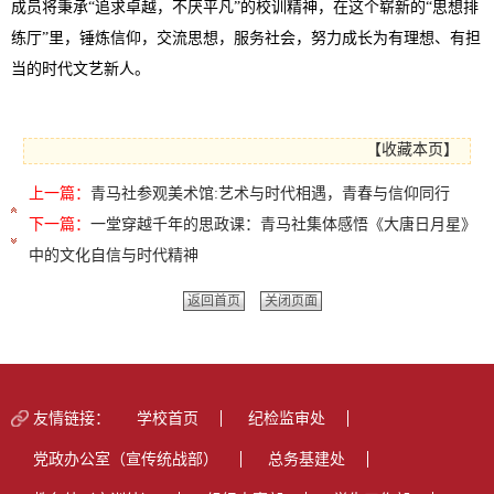
成员将秉承“追求卓越，不厌平凡”的校训精神，在这个崭新的“思想排
练厅”里，锤炼信仰，交流思想，服务社会，努力成长为有理想、有担
当的时代文艺新人。
【
收藏本页
】
上一篇：
青马社参观美术馆:艺术与时代相遇，青春与信仰同行
下一篇：
一堂穿越千年的思政课：青马社集体感悟《大唐日月星》
中的文化自信与时代精神
返回首页
关闭页面
友情链接：
学校首页
纪检监审处
党政办公室（宣传统战部）
总务基建处